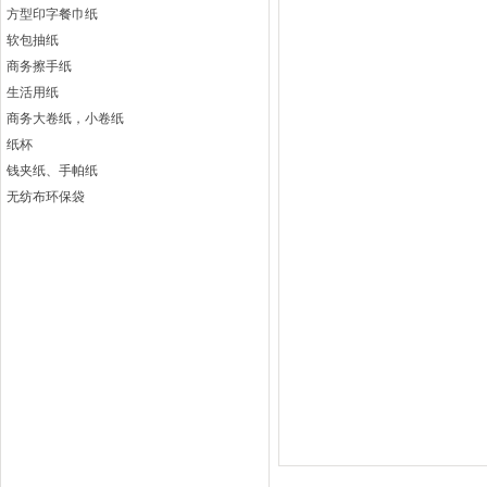
方型印字餐巾纸
软包抽纸
商务擦手纸
生活用纸
商务大卷纸，小卷纸
纸杯
钱夹纸、手帕纸
无纺布环保袋