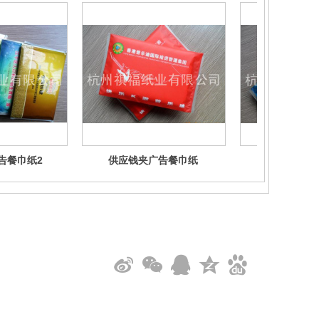
告餐巾纸2
供应钱夹广告餐巾纸
定做广告