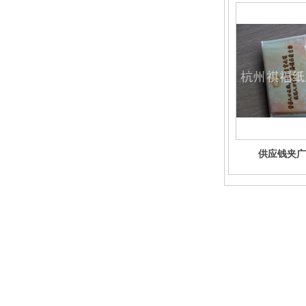
供应钱夹广
杭州祺福纸业有限公司