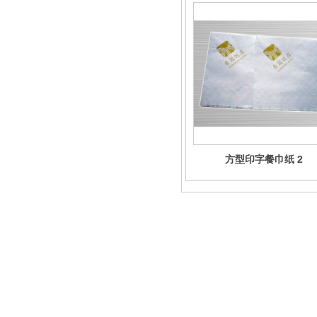
方型印字餐巾纸 2
杭州祺福纸业有限公司